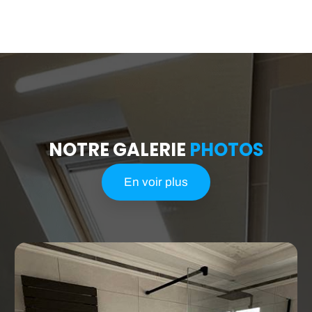
L'installation et le dépannage de systèmes de
chauffage
gaz et fioul
Nous sommes
certifiés QualiPAC 2023
pour garantir notre
expertise technique, la qualité et durabilité de votre installation
de pompe à chaleur, et vous permettre de bénéficier des
aides
financières de l'État
en matière de rénovation énergétique.
Par notre sérieux et rigueur, nous comptons bon nombre de
réalisations et disposons de
nombreuses références et de
clients satisfaits
. Nous nous déplaçons sur un secteur de 40
km environ autour de
MONTBAZON
et notamment à
Tours,
Monts, Veigné, La Riche, Saint-Avertin, Saint-Pierre-des-
NOTRE GALERIE
PHOTOS
Corps, Saint-Cyr-sur-Loire, Fondettes, Chambray-lès-Tours...
Notre volonté est de vous procurer un service de proximité,
proche de vous et de vos attentes.
En voir plus
Alors, n'hésitez pas à nous contacter pour obtenir de plus
amples renseignements ou un devis. Nous nous engageons à
vous répondre rapidement.
06 48 33 31 10
Contact
Les recherches les plus fréquentes :
Chauffagiste Tours
Chauffagiste Monts