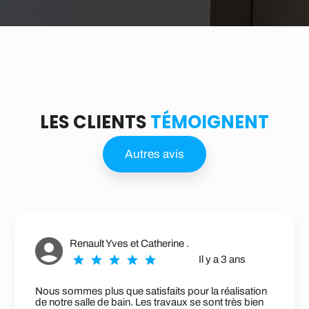
LES CLIENTS
TÉMOIGNENT
Autres avis
Renault Yves et Catherine .
Il y a 3 ans
ous sommes plus que satisfaits pour la réalisation
Qual
e notre salle de bain. Les travaux se sont très bien
réal