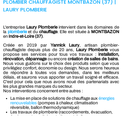
PLOMBIER CHAUFFAGISTE MONTBAZON (37) |
LAURY PLOMBERIE
L'entreprise
Laury Plomberie
intervient dans les domaines de
la
plomberie
et du
chauffage
. Elle est située à
MONTBAZON
en
Indre-et-Loire (37)
.
Créée en 2019 par
Yannick Laury
, artisan plombier-
chauffagiste depuis plus de 20 ans,
Laury Plomberie
vous
propose ses services pour tous vos travaux :
installation,
rénovation, dépannage
ou encore
création de salles de bains
.
Nous vous guidons sur le choix des produits selon que vous
privilégiez confort, économie ou design. Nous serons heureux
de répondre à toutes vos demandes, dans les meilleurs
délais, et saurons vous apporter un travail soigné et efficace.
C'est pour cela que nous avons noué des partenariats avec
les plus grandes marques du secteur.
Nos interventions concernent entre autres :
La mise en place de solutions de chauffage aux
énergies
renouvelables
(pompes à chaleur, climatisation
réversible, ballon thermodynamique)
Les travaux de plomberie (raccordements, évacuation,
équipements sanitaires, traitement de l'eau,
dépannage...)
La création et la rénovation de salles de bains